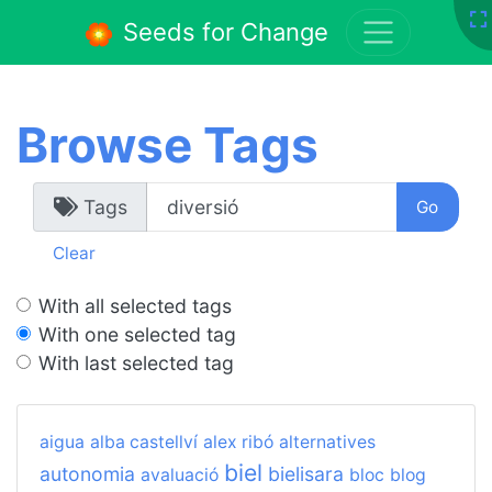
Seeds for Change
Browse Tags
Tags
Clear
With all selected tags
With one selected tag
With last selected tag
aigua
alba castellví
alex ribó
alternatives
biel
autonomia
bielisara
avaluació
bloc
blog