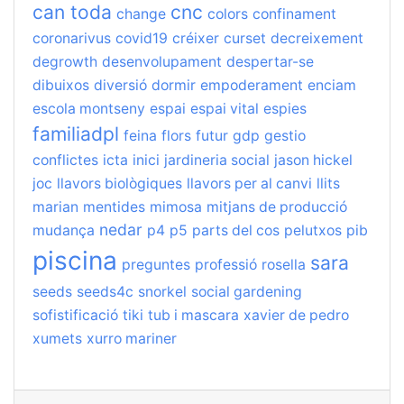
can toda
cnc
change
colors
confinament
coronarivus
covid19
créixer
curset
decreixement
degrowth
desenvolupament
despertar-se
dibuixos
diversió
dormir
empoderament
enciam
escola montseny
espai
espai vital
espies
familiadpl
feina
flors
futur
gdp
gestio
conflictes
icta
inici
jardineria social
jason hickel
joc
llavors biològiques
llavors per al canvi
llits
marian
mentides
mimosa
mitjans de producció
nedar
mudança
p4
p5
parts del cos
pelutxos
pib
piscina
sara
preguntes
professió
rosella
seeds
seeds4c
snorkel
social gardening
sofistificació
tiki
tub i mascara
xavier de pedro
xumets
xurro mariner