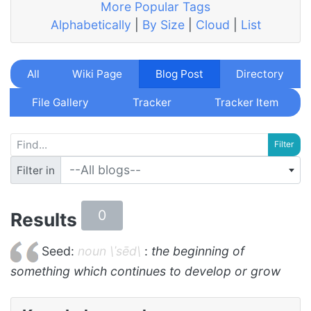
More Popular Tags
Alphabetically
|
By Size
|
Cloud
|
List
All
Wiki Page
Blog Post
Directory
File Gallery
Tracker
Tracker Item
--All blogs--
Filter in
0
Results
Seed:
noun \ˈsēd\
:
the beginning of
something which continues to develop or grow