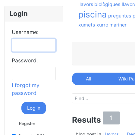
llavors biològiques
llavor
piscina
Login
preguntes
p
xumets
xurro mariner
Username:
Password:
All
Wiki P
I forgot my
password
Log in
1
Results
Register
blog post in
Llavors
Dec