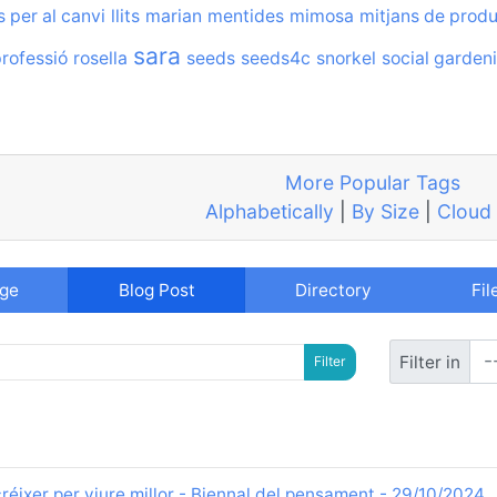
s per al canvi
llits
marian
mentides
mimosa
mitjans de prod
sara
rofessió
rosella
seeds
seeds4c
snorkel
social garden
More Popular Tags
Alphabetically
|
By Size
|
Cloud
age
Blog Post
Directory
Fil
-
Filter in
réixer per viure millor - Biennal del pensament - 29/10/2024