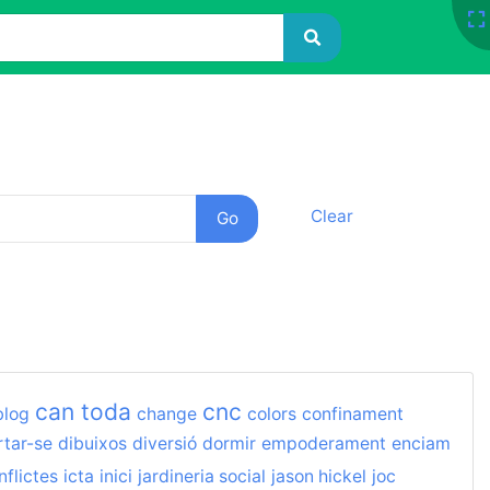
Clear
can toda
cnc
blog
change
colors
confinament
tar-se
dibuixos
diversió
dormir
empoderament
enciam
nflictes
icta
inici
jardineria social
jason hickel
joc