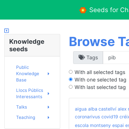
Seeds for C
Browse T
Knowledge
seeds
Tags
Public
With all selected tags
Knowledge
With one selected tag
Base
With last selected tag
Llocs Públics
Interessants
Talks
aigua
alba castellví
alex 
coronarivus
covid19
créi
Teaching
escola montseny
espai
e