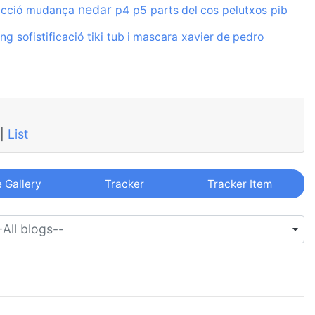
nedar
ucció
mudança
p4
p5
parts del cos
pelutxos
pib
ing
sofistificació
tiki
tub i mascara
xavier de pedro
|
List
e Gallery
Tracker
Tracker Item
-All blogs--