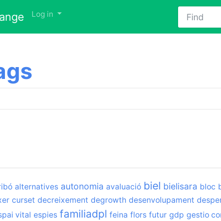
Find
Log in
hange
ags
biel
autonomia
bielisara
ribó
alternatives
avaluació
bloc
xer
curset
decreixement
degrowth
desenvolupament
desper
familiadpl
spai vital
espies
feina
flors
futur
gdp
gestio co