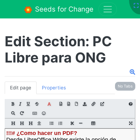
Seeds for Change
Edit Section: PC
Libre para ONG
No Tabs
Edit page
Properties
!!!# ¿Como hacer un PDF?
Desde LibreOffice Writer existe la opción de 