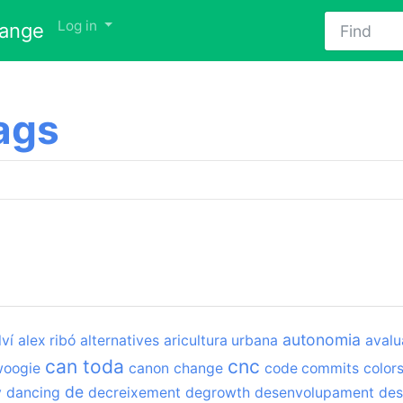
Find
Log in
hange
ags
autonomia
lví
alex ribó
alternatives
aricultura urbana
avalu
can toda
cnc
woogie
canon
change
code commits
color
de
v
dancing
decreixement
degrowth
desenvolupament
des