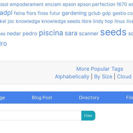
osol
empoderament
enciam
epson
epson perfection 1670
e
iadpl
gardening
feina
flors
floss
futur
gclub
gdp
gestio co
kel
joc
knowledge
knowledge seeds
libre
lindy hop
linux
liv
seeds
piscina
sara
nedar
pedro
scanner
so
des
dro
More Popular Tags
Alphabetically
|
By Size
|
Cloud
age
Blog Post
Directory
Fil