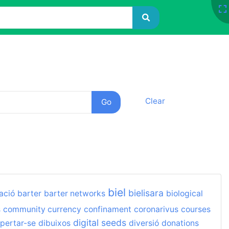
Clear
biel
bielisara
ació
barter
barter networks
biological
s
community currency
confinament
coronarivus
courses
digital seeds
pertar-se
dibuixos
diversió
donations