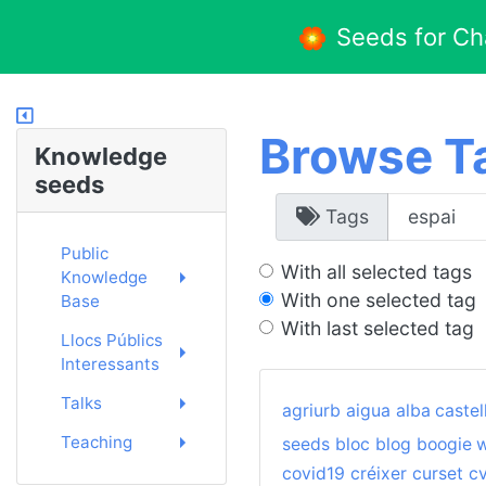
Seeds for C
Browse T
Knowledge
seeds
Tags
Public
With all selected tags
Knowledge
With one selected tag
Base
With last selected tag
Llocs Públics
Interessants
Talks
agriurb
aigua
alba castel
Teaching
seeds
bloc
blog
boogie 
covid19
créixer
curset
c