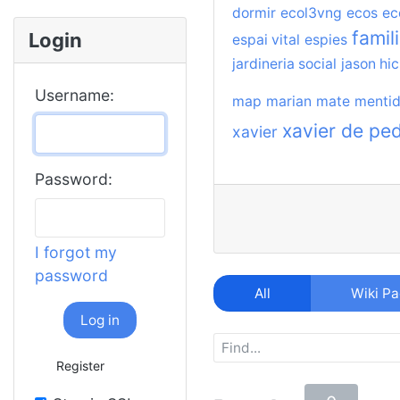
dormir
ecol3vng
ecos
ec
famil
Login
espai vital
espies
jardineria social
jason hic
Username:
map
marian
mate
menti
xavier de pe
xavier
Password:
I forgot my
password
All
Wiki P
Log in
Register