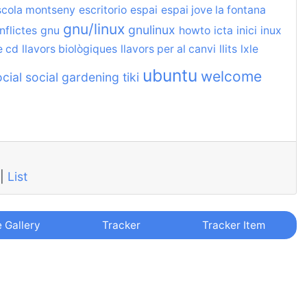
scola montseny
escritorio
espai
espai jove la fontana
gnu/linux
gnulinux
nflictes
gnu
howto
icta
inici
inux
e cd
llavors biològiques
llavors per al canvi
llits
lxle
ubuntu
welcome
cial
social gardening
tiki
|
List
e Gallery
Tracker
Tracker Item