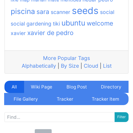
seeds
piscina
sara
scanner
social
ubuntu
welcome
social gardening
tiki
xavier de pedro
xavier
More Popular Tags
Alphabetically
|
By Size
|
Cloud
|
List
All
Wiki Page
Blog Post
Directory
File Gallery
Tracker
Tracker Item