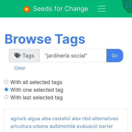
Seeds for Change
Browse Tags
Tags
Clear
With all selected tags
With one selected tag
With last selected tag
agriurb
aigua
alba castellví
alex ribó
alternatives
autonomia
aricultura urbana
avaluació
barter