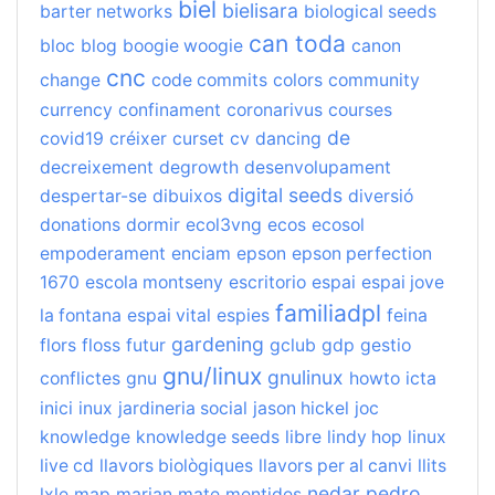
biel
bielisara
barter networks
biological seeds
can toda
bloc
blog
boogie woogie
canon
cnc
change
code commits
colors
community
currency
confinament
coronarivus
courses
de
covid19
créixer
curset
cv
dancing
decreixement
degrowth
desenvolupament
digital seeds
despertar-se
dibuixos
diversió
donations
dormir
ecol3vng
ecos
ecosol
empoderament
enciam
epson
epson perfection
1670
escola montseny
escritorio
espai
espai jove
familiadpl
la fontana
espai vital
espies
feina
gardening
flors
floss
futur
gclub
gdp
gestio
gnu/linux
gnulinux
conflictes
gnu
howto
icta
inici
inux
jardineria social
jason hickel
joc
knowledge
knowledge seeds
libre
lindy hop
linux
live cd
llavors biològiques
llavors per al canvi
llits
nedar
pedro
lxle
map
marian
mate
mentides