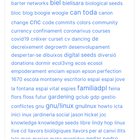
biel
bielisara
barter networks
biological seeds
can toda
bloc
blog
boogie woogie
canon
cnc
change
code commits
colors
community
currency
confinament
coronarivus
courses
de
covid19
créixer
curset
cv
dancing
decreixement
degrowth
desenvolupament
digital seeds
despertar-se
dibuixos
diversió
donations
dormir
ecol3vng
ecos
ecosol
empoderament
enciam
epson
epson perfection
1670
escola montseny
escritorio
espai
espai jove
familiadpl
la fontana
espai vital
espies
feina
gardening
flors
floss
futur
gclub
gdp
gestio
gnu/linux
gnulinux
conflictes
gnu
howto
icta
inici
inux
jardineria social
jason hickel
joc
knowledge
knowledge seeds
libre
lindy hop
linux
live cd
llavors biològiques
llavors per al canvi
llits
nedar
pedro
lxle
map
marian
mate
mentides