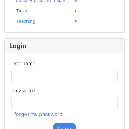
Llocs Públics Interessants
Talks
Teaching
Login
Username:
Password:
I forgot my password
Log in