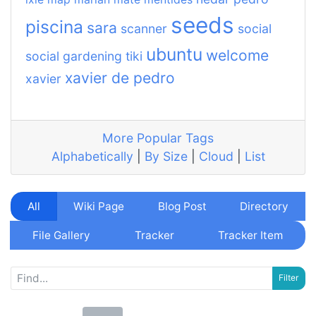
seeds
piscina
sara
scanner
social
ubuntu
welcome
social gardening
tiki
xavier de pedro
xavier
More Popular Tags
Alphabetically
|
By Size
|
Cloud
|
List
All
Wiki Page
Blog Post
Directory
File Gallery
Tracker
Tracker Item