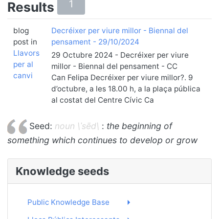
1
Results
blog
Decréixer per viure millor - Biennal del
post in
pensament - 29/10/2024
Llavors
29 Octubre 2024 - Decréixer per viure
per al
millor - Biennal del pensament - CC
canvi
Can Felipa Decréixer per viure millor?. 9
d’octubre, a les 18.00 h, a la plaça pública
al costat del Centre Cívic Ca
Seed:
noun \ˈsēd\
:
the beginning of
something which continues to develop or grow
Knowledge seeds
Public Knowledge Base