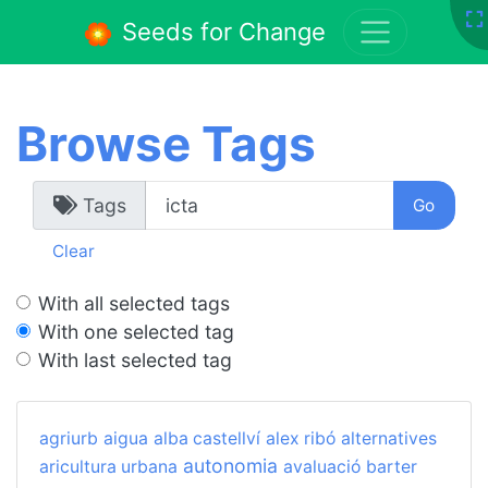
Seeds for Change
Browse Tags
Tags
Clear
With all selected tags
With one selected tag
With last selected tag
agriurb
aigua
alba castellví
alex ribó
alternatives
autonomia
aricultura urbana
avaluació
barter