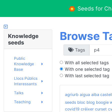
Seeds for C
Browse T
Knowledge
seeds
Tags
Public
With all selected tags
Knowledge
With one selected tag
Base
With last selected tag
Llocs Públics
Interessants
Talks
agriurb
aigua
alba castel
Teaching
seeds
bloc
blog
boogie 
covid19
créixer
curset
c