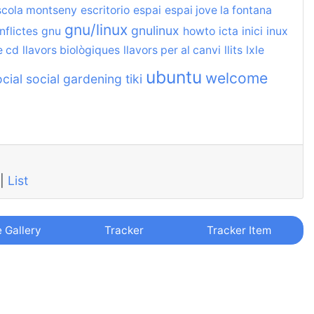
scola montseny
escritorio
espai
espai jove la fontana
gnu/linux
gnulinux
nflictes
gnu
howto
icta
inici
inux
e cd
llavors biològiques
llavors per al canvi
llits
lxle
ubuntu
welcome
cial
social gardening
tiki
|
List
e Gallery
Tracker
Tracker Item