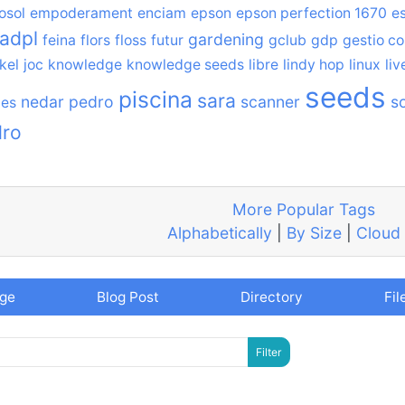
osol
empoderament
enciam
epson
epson perfection 1670
e
iadpl
gardening
feina
flors
floss
futur
gclub
gdp
gestio co
kel
joc
knowledge
knowledge seeds
libre
lindy hop
linux
liv
seeds
piscina
sara
nedar
pedro
scanner
so
des
dro
More Popular Tags
Alphabetically
|
By Size
|
Cloud
age
Blog Post
Directory
Fil