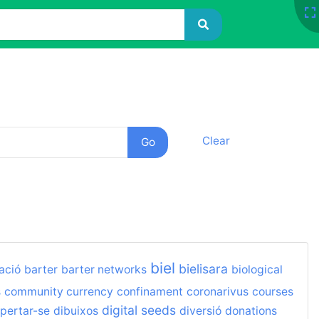
Clear
biel
bielisara
ació
barter
barter networks
biological
s
community currency
confinament
coronarivus
courses
digital seeds
pertar-se
dibuixos
diversió
donations