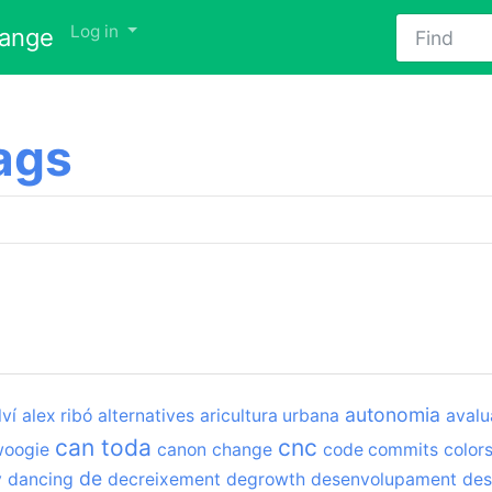
Find
Log in
hange
ags
autonomia
lví
alex ribó
alternatives
aricultura urbana
avalu
can toda
cnc
woogie
canon
change
code commits
color
de
v
dancing
decreixement
degrowth
desenvolupament
des