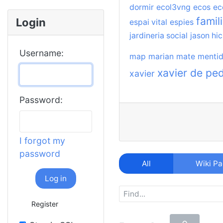
dormir
ecol3vng
ecos
ec
famil
Login
espai vital
espies
jardineria social
jason hic
Username:
map
marian
mate
menti
xavier de pe
xavier
Password:
I forgot my
password
All
Wiki P
Log in
Register